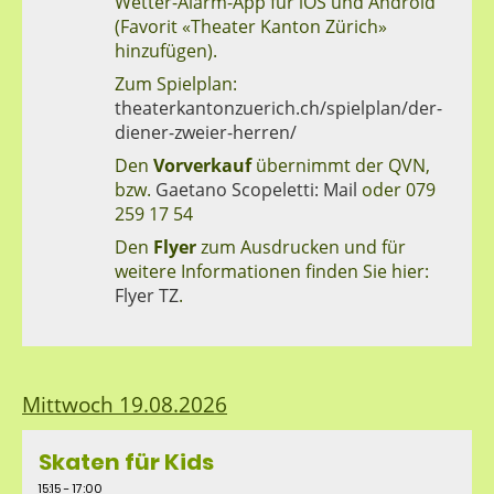
Wetter-Alarm-App für iOS und Android
(Favorit «Theater Kanton Zürich»
hinzufügen).
Zum Spielplan:
theaterkantonzuerich.ch/spielplan/der-
diener-zweier-herren/
Den
Vorverkauf
übernimmt der QVN,
bzw.
Gaetano Scopeletti: Mail
oder 079
259 17 54
Den
Flyer
zum Ausdrucken und für
weitere Informationen finden Sie hier:
Flyer TZ
.
Mittwoch 19.08.2026
Skaten für Kids
15:15 - 17:00